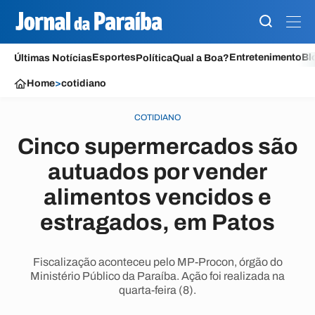
Esportes
Entretenimento
Bl
Últimas Notícias
Política
Qual a Boa?
Home
>
cotidiano
COTIDIANO
Cinco supermercados são
autuados por vender
alimentos vencidos e
estragados, em Patos
Fiscalização aconteceu pelo MP-Procon, órgão do
Ministério Público da Paraíba. Ação foi realizada na
quarta-feira (8).