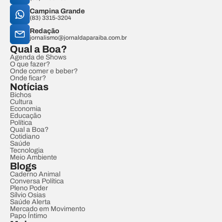
Campina Grande
(83) 3315-3204
Redação
jornalismo@jornaldaparaiba.com.br
Qual a Boa?
Agenda de Shows
O que fazer?
Onde comer e beber?
Onde ficar?
Notícias
Bichos
Cultura
Economia
Educação
Política
Qual a Boa?
Cotidiano
Saúde
Tecnologia
Meio Ambiente
Blogs
Caderno Animal
Conversa Política
Pleno Poder
Sílvio Osias
Saúde Alerta
Mercado em Movimento
Papo Íntimo