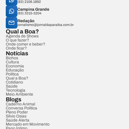
(83) 2106.1892
Campina Grande
(83) 3315-3204
Redação
jornalismo@jornaldaparaiba.com.br
Qual a Boa?
Agenda de Shows
O que fazer?
Onde comer e beber?
Onde ficar?
Notícias
Bichos
Cultura
Economia
Educação
Política
Qual a Boa?
Cotidiano
Saúde
Tecnologia
Meio Ambiente
Blogs
Caderno Animal
Conversa Política
Pleno Poder
Sílvio Osias
Saúde Alerta
Mercado em Movimento
Papo Íntimo