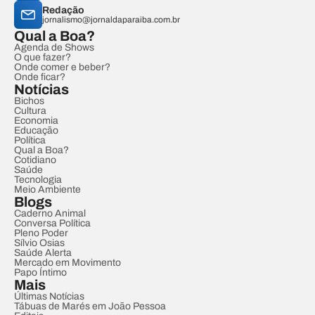
Redação
jornalismo@jornaldaparaiba.com.br
Qual a Boa?
Agenda de Shows
O que fazer?
Onde comer e beber?
Onde ficar?
Notícias
Bichos
Cultura
Economia
Educação
Política
Qual a Boa?
Cotidiano
Saúde
Tecnologia
Meio Ambiente
Blogs
Caderno Animal
Conversa Política
Pleno Poder
Sílvio Osias
Saúde Alerta
Mercado em Movimento
Papo Íntimo
Mais
Últimas Notícias
Tábuas de Marés em João Pessoa