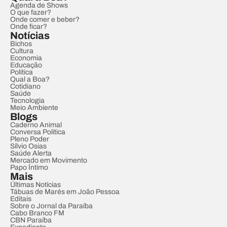
Agenda de Shows
O que fazer?
Onde comer e beber?
Onde ficar?
Notícias
Bichos
Cultura
Economia
Educação
Política
Qual a Boa?
Cotidiano
Saúde
Tecnologia
Meio Ambiente
Blogs
Caderno Animal
Conversa Política
Pleno Poder
Sílvio Osias
Saúde Alerta
Mercado em Movimento
Papo Íntimo
Mais
Últimas Notícias
Tábuas de Marés em João Pessoa
Editais
Sobre o Jornal da Paraíba
Cabo Branco FM
CBN Paraíba