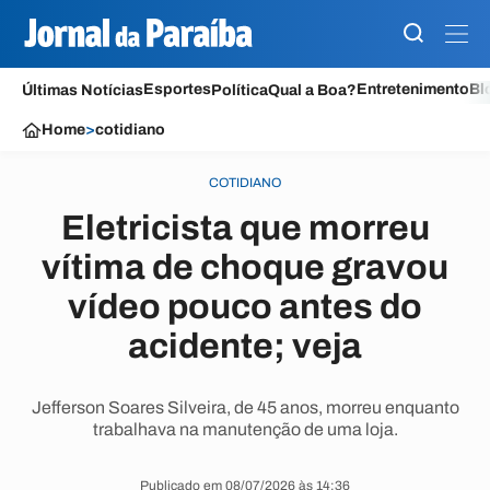
Esportes
Entretenimento
Bl
Últimas Notícias
Política
Qual a Boa?
Home
>
cotidiano
COTIDIANO
Eletricista que morreu
vítima de choque gravou
vídeo pouco antes do
acidente; veja
Jefferson Soares Silveira, de 45 anos, morreu enquanto
trabalhava na manutenção de uma loja.
Publicado em 08/07/2026 às 14:36