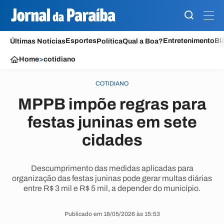
Esportes
Entretenimento
Bl
Últimas Notícias
Política
Qual a Boa?
Home
>
cotidiano
COTIDIANO
MPPB impõe regras para
festas juninas em sete
cidades
Descumprimento das medidas aplicadas para
organização das festas juninas pode gerar multas diárias
entre R$ 3 mil e R$ 5 mil, a depender do município.
Publicado em 18/05/2026 às 15:53