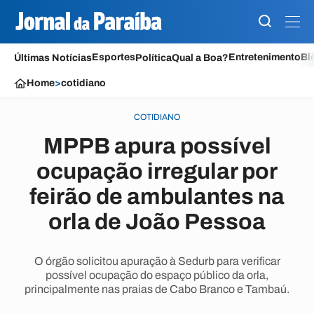
Esportes
Entretenimento
Bl
Últimas Notícias
Política
Qual a Boa?
Home
>
cotidiano
COTIDIANO
MPPB apura possível
ocupação irregular por
feirão de ambulantes na
orla de João Pessoa
O órgão solicitou apuração à Sedurb para verificar
possível ocupação do espaço público da orla,
principalmente nas praias de Cabo Branco e Tambaú.