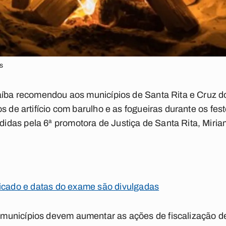
s
aíba recomendou aos municípios de Santa Rita e Cruz do
s de artifício com barulho e as fogueiras durante os fest
das pela 6ª promotora de Justiça de Santa Rita, Miria
licado e datas do exame são divulgadas
unicípios devem aumentar as ações de fiscalização des