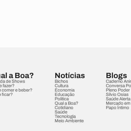
al a Boa?
Notícias
Blogs
da de Shows
Bichos
Caderno Ani
e fazer?
Cultura
Conversa Pol
 comer e beber?
Economia
Pleno Poder
 ficar?
Educação
Sílvio Osias
Política
Saúde Alerta
Qual a Boa?
Mercado em
Cotidiano
Papo Íntimo
Saúde
Tecnologia
Meio Ambiente