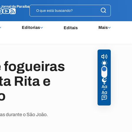
o
o
Jornal da Paraíba
Jornal da Paraíba
Editorias
Mais
Editais
 fogueiras
a Rita e
o
ras durante o São João.