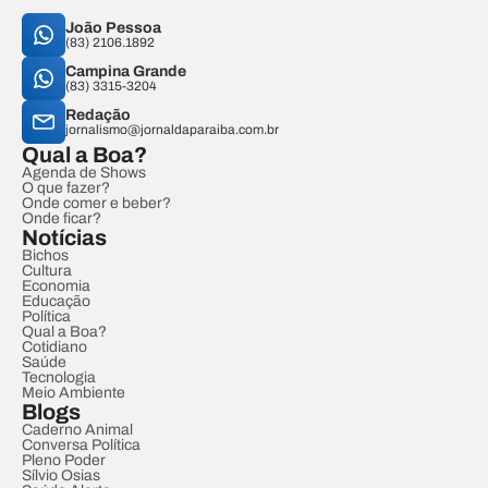
João Pessoa
(83) 2106.1892
Campina Grande
(83) 3315-3204
Redação
jornalismo@jornaldaparaiba.com.br
Qual a Boa?
Agenda de Shows
O que fazer?
Onde comer e beber?
Onde ficar?
Notícias
Bichos
Cultura
Economia
Educação
Política
Qual a Boa?
Cotidiano
Saúde
Tecnologia
Meio Ambiente
Blogs
Caderno Animal
Conversa Política
Pleno Poder
Sílvio Osias