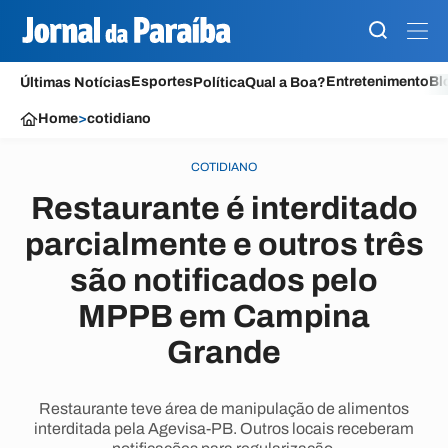
Esportes
Entretenimento
Bl
Últimas Notícias
Política
Qual a Boa?
Home
>
cotidiano
COTIDIANO
Restaurante é interditado
parcialmente e outros três
são notificados pelo
MPPB em Campina
Grande
Restaurante teve área de manipulação de alimentos
interditada pela Agevisa-PB. Outros locais receberam