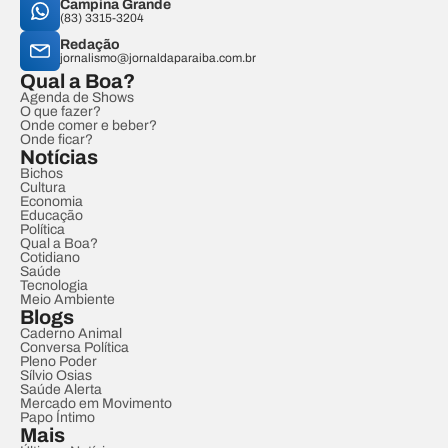
Campina Grande
(83) 3315-3204
Redação
jornalismo@jornaldaparaiba.com.br
Qual a Boa?
Agenda de Shows
O que fazer?
Onde comer e beber?
Onde ficar?
Notícias
Bichos
Cultura
Economia
Educação
Política
Qual a Boa?
Cotidiano
Saúde
Tecnologia
Meio Ambiente
Blogs
Caderno Animal
Conversa Política
Pleno Poder
Sílvio Osias
Saúde Alerta
Mercado em Movimento
Papo Íntimo
Mais