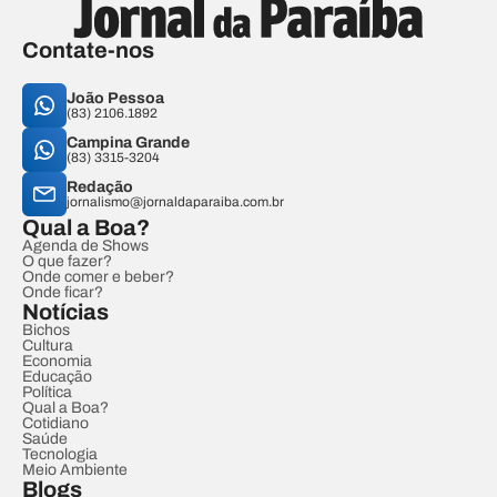
Contate-nos
João Pessoa
(83) 2106.1892
Campina Grande
(83) 3315-3204
Redação
jornalismo@jornaldaparaiba.com.br
Qual a Boa?
Agenda de Shows
O que fazer?
Onde comer e beber?
Onde ficar?
Notícias
Bichos
Cultura
Economia
Educação
Política
Qual a Boa?
Cotidiano
Saúde
Tecnologia
Meio Ambiente
Blogs