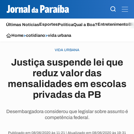
Esportes
Entretenimento
Bl
Últimas Notícias
Política
Qual a Boa?
Home
>
cotidiano
>
vida urbana
VIDA URBANA
Justiça suspende lei que
reduz valor das
mensalidades em escolas
privadas da PB
Desembargadora considerou que legislar sobre assunto é
competência federal.
Publicado em 08/06/2020 às 11:21 | Atualizado em 08/06/2020 às 19:31