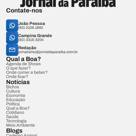
Contate-nos
João Pessoa
(83) 2106.1892
Campina Grande
(83) 3315-3204
Redação
jornalismo@jornaldaparaiba.com.br
Qual a Boa?
Agenda de Shows
O que fazer?
Onde comer e beber?
Onde ficar?
Notícias
Bichos
Cultura
Economia
Educação
Política
Qual a Boa?
Cotidiano
Saúde
Tecnologia
Meio Ambiente
Blogs
Caderno Animal