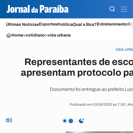
Esportes
Entretenimento
Bl
Últimas Notícias
Política
Qual a Boa?
Home
>
cotidiano
>
vida urbana
VIDA UR
Representantes de escol
apresentam protocolo pa
Documento foi entregue ao prefeito Luci
Publicado em 03/09/2020 às 7:50 | At