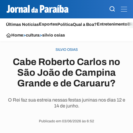
Esportes
Entretenimento
Bl
Últimas Notícias
Política
Qual a Boa?
Home
>
cultura
>
silvio osias
SILVIO OSIAS
Cabe Roberto Carlos no
São João de Campina
Grande e de Caruaru?
O Rei faz sua estreia nessas festas juninas nos dias 12 e
14 de junho.
Publicado em 03/06/2026 às 6:52