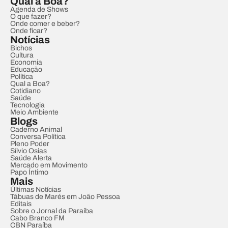
Qual a Boa?
Agenda de Shows
O que fazer?
Onde comer e beber?
Onde ficar?
Notícias
Bichos
Cultura
Economia
Educação
Política
Qual a Boa?
Cotidiano
Saúde
Tecnologia
Meio Ambiente
Blogs
Caderno Animal
Conversa Política
Pleno Poder
Sílvio Osias
Saúde Alerta
Mercado em Movimento
Papo Íntimo
Mais
Últimas Notícias
Tábuas de Marés em João Pessoa
Editais
Sobre o Jornal da Paraíba
Cabo Branco FM
CBN Paraíba