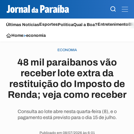
Esportes
Entretenimento
Bl
Últimas Notícias
Política
Qual a Boa?
Home
>
economia
ECONOMIA
48 mil paraibanos vão
receber lote extra da
restituição do Imposto de
Renda; veja como receber
Consulta ao lote abre nesta quarta-feira (8), e o
pagamento está previsto para o dia 15 de julho.
Publicado em 08/07/2026 às 6:01