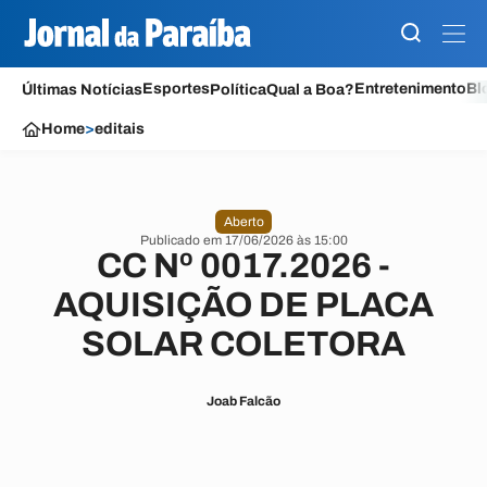
Esportes
Entretenimento
Bl
Últimas Notícias
Política
Qual a Boa?
Home
>
editais
Aberto
Publicado em 17/06/2026 às 15:00
CC Nº 0017.2026 -
AQUISIÇÃO DE PLACA
SOLAR COLETORA
Joab Falcão