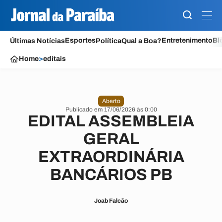
Esportes
Entretenimento
Bl
Últimas Notícias
Política
Qual a Boa?
Home
>
editais
Aberto
Publicado em 17/06/2026 às 0:00
EDITAL ASSEMBLEIA
GERAL
EXTRAORDINÁRIA
BANCÁRIOS PB
Joab Falcão