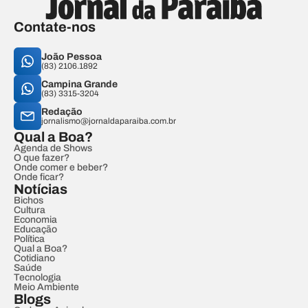
Contate-nos
João Pessoa
(83) 2106.1892
Campina Grande
(83) 3315-3204
Redação
jornalismo@jornaldaparaiba.com.br
Qual a Boa?
Agenda de Shows
O que fazer?
Onde comer e beber?
Onde ficar?
Notícias
Bichos
Cultura
Economia
Educação
Política
Qual a Boa?
Cotidiano
Saúde
Tecnologia
Meio Ambiente
Blogs