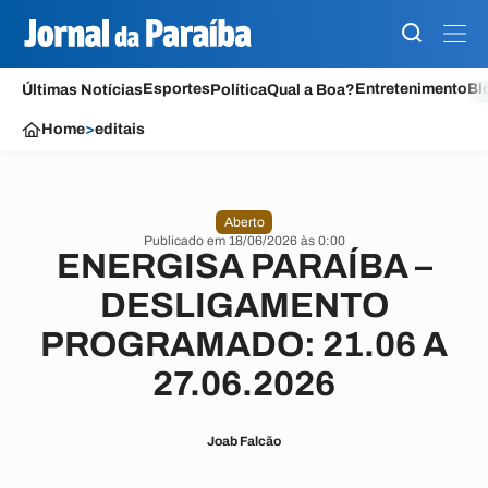
Esportes
Entretenimento
Bl
Últimas Notícias
Política
Qual a Boa?
Home
>
editais
Aberto
Publicado em 18/06/2026 às 0:00
ENERGISA PARAÍBA –
DESLIGAMENTO
PROGRAMADO: 21.06 A
27.06.2026
Joab Falcão