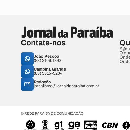
Contate-nos
Qu
Agen
O qu
João Pessoa
Onde
(83) 2106.1892
Onde
Campina Grande
(83) 3315-3204
Redação
jornalismo@jornaldaparaiba.com.br
© REDE PARAÍBA DE COMUNICAÇÃO