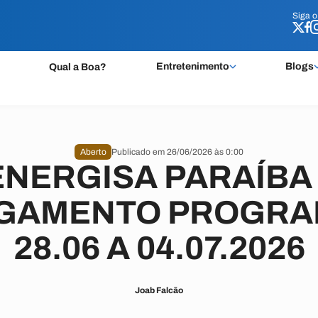
Siga 
Siga 
Entretenimento
Blogs
Qual a Boa?
Aberto
Publicado em 26/06/2026 às 0:00
ENERGISA PARAÍBA 
IGAMENTO PROGRA
28.06 A 04.07.2026
Joab Falcão