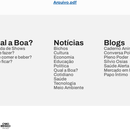
Arquivo.pdf
al a Boa?
Notícias
Blogs
da de Shows
Bichos
Caderno Ani
e fazer?
Cultura
Conversa Pol
 comer e beber?
Economia
Pleno Poder
 ficar?
Educação
Sílvio Osias
Política
Saúde Alerta
Qual a Boa?
Mercado em
Cotidiano
Papo Íntimo
Saúde
Tecnologia
Meio Ambiente