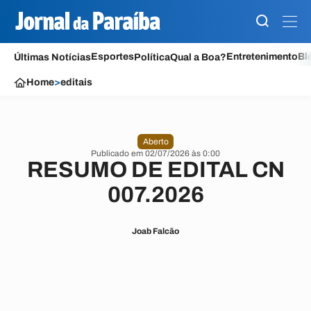
Esportes
Entretenimento
Bl
Últimas Notícias
Política
Qual a Boa?
Home
>
editais
Aberto
Publicado em 02/07/2026 às 0:00
RESUMO DE EDITAL CN
007.2026
Joab Falcão