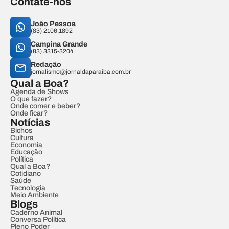
Contate-nos
João Pessoa
(83) 2106.1892
Campina Grande
(83) 3315-3204
Redação
jornalismo@jornaldaparaiba.com.br
Qual a Boa?
Agenda de Shows
O que fazer?
Onde comer e beber?
Onde ficar?
Notícias
Bichos
Cultura
Economia
Educação
Política
Qual a Boa?
Cotidiano
Saúde
Tecnologia
Meio Ambiente
Blogs
Caderno Animal
Conversa Política
Pleno Poder