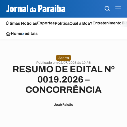
Esportes
Entretenimento
Bl
Últimas Notícias
Política
Qual a Boa?
Home
>
editais
Aberto
Publicado em 02/07/2026 às 10:46
RESUMO DE EDITAL Nº
0019.2026 –
CONCORRÊNCIA
Joab Falcão