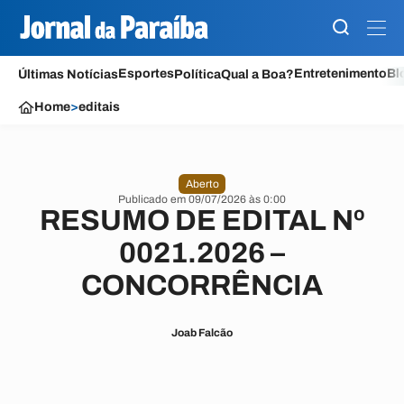
Esportes
Entretenimento
Bl
Últimas Notícias
Política
Qual a Boa?
Home
>
editais
Aberto
Publicado em 09/07/2026 às 0:00
RESUMO DE EDITAL Nº
0021.2026 –
CONCORRÊNCIA
Joab Falcão