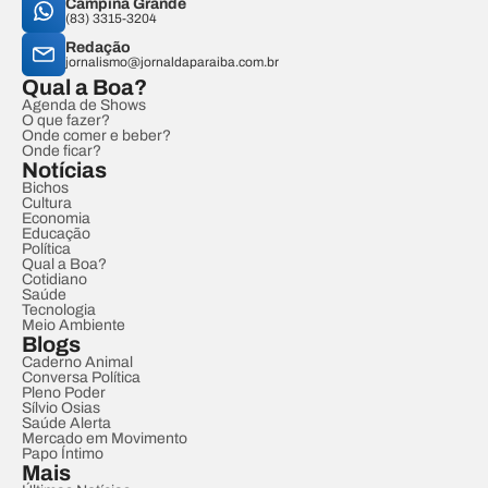
Campina Grande
(83) 3315-3204
Redação
jornalismo@jornaldaparaiba.com.br
Qual a Boa?
Agenda de Shows
O que fazer?
Onde comer e beber?
Onde ficar?
Notícias
Bichos
Cultura
Economia
Educação
Política
Qual a Boa?
Cotidiano
Saúde
Tecnologia
Meio Ambiente
Blogs
Caderno Animal
Conversa Política
Pleno Poder
Sílvio Osias
Saúde Alerta
Mercado em Movimento
Papo Íntimo
Mais