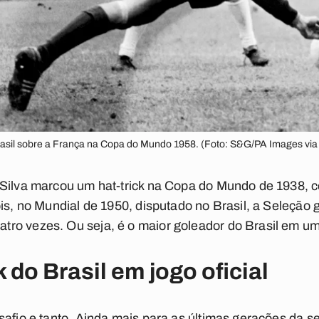
Brasil sobre a França na Copa do Mundo 1958. (Foto: S&G/PA Images via
Silva marcou um hat-trick na Copa do Mundo de 1938, con
is, no Mundial de 1950, disputado no Brasil, a Seleção g
ro vezes. Ou seja, é o maior goleador do Brasil em um
k do Brasil em jogo oficial
safio e tanto. Ainda mais para as últimas gerações da se