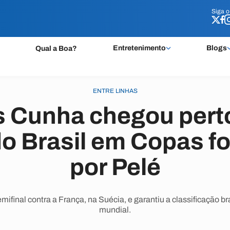
Siga 
Siga 
Entretenimento
Blogs
Qual a Boa?
ENTRE LINHAS
 Cunha chegou perto
 do Brasil em Copas f
por Pelé
ifinal contra a França, na Suécia, e garantiu a classificação bras
mundial.