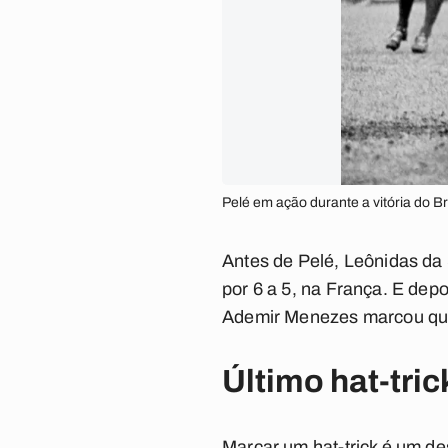
Pelé em ação durante a vitória do 
Antes de Pelé, Leônidas da 
por 6 a 5, na França. E depo
Ademir Menezes marcou quat
Último hat-tric
Marcar um hat-trick é um de