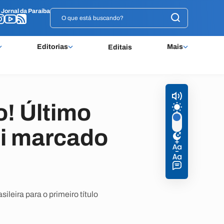
o
o
Jornal da Paraíba
Jornal da Paraíba
Editorias
Mais
Editais
! Último
oi marcado
ileira para o primeiro título