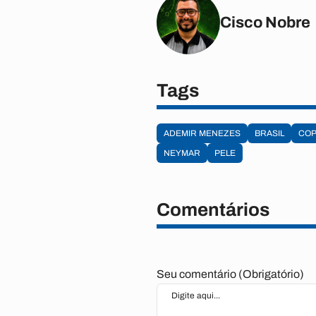
Cisco Nobre
Tags
ADEMIR MENEZES
BRASIL
COP
NEYMAR
PELE
Comentários
Seu comentário (Obrigatório)