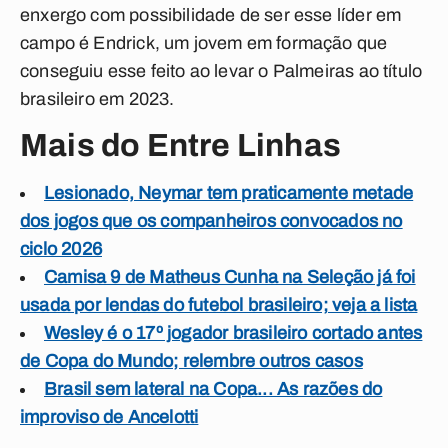
enxergo com possibilidade de ser esse líder em
campo é Endrick, um jovem em formação que
conseguiu esse feito ao levar o Palmeiras ao título
brasileiro em 2023.
Mais do Entre Linhas
Lesionado, Neymar tem praticamente metade
dos jogos que os companheiros convocados no
ciclo 2026
Camisa 9 de Matheus Cunha na Seleção já foi
usada por lendas do futebol brasileiro; veja a lista
Wesley é o 17º jogador brasileiro cortado antes
de Copa do Mundo; relembre outros casos
Brasil sem lateral na Copa... As razões do
improviso de Ancelotti