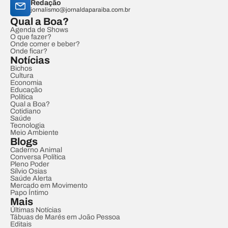
Redação
jornalismo@jornaldaparaiba.com.br
Qual a Boa?
Agenda de Shows
O que fazer?
Onde comer e beber?
Onde ficar?
Notícias
Bichos
Cultura
Economia
Educação
Política
Qual a Boa?
Cotidiano
Saúde
Tecnologia
Meio Ambiente
Blogs
Caderno Animal
Conversa Política
Pleno Poder
Sílvio Osias
Saúde Alerta
Mercado em Movimento
Papo Íntimo
Mais
Últimas Notícias
Tábuas de Marés em João Pessoa
Editais