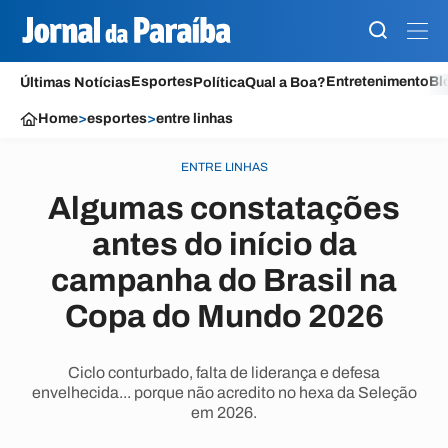
Esportes
Entretenimento
Bl
Últimas Notícias
Política
Qual a Boa?
Home
>
esportes
>
entre linhas
ENTRE LINHAS
Algumas constatações
antes do início da
campanha do Brasil na
Copa do Mundo 2026
Ciclo conturbado, falta de liderança e defesa
envelhecida... porque não acredito no hexa da Seleção
em 2026.