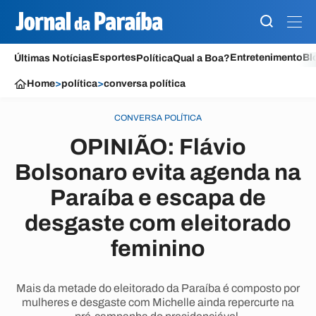
Esportes
Entretenimento
Bl
Últimas Notícias
Política
Qual a Boa?
Home
>
política
>
conversa política
CONVERSA POLÍTICA
OPINIÃO: Flávio
Bolsonaro evita agenda na
Paraíba e escapa de
desgaste com eleitorado
feminino
Mais da metade do eleitorado da Paraíba é composto por
mulheres e desgaste com Michelle ainda repercurte na