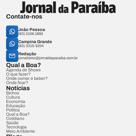
Contate-nos
João Pessoa
(83) 2106.1892
Campina Grande
(83) 3315-3204
Redação
jornalismo@jornaldaparaiba.com.br
Qual a Boa?
Agenda de Shows
O que fazer?
Onde comer e beber?
Onde ficar?
Notícias
Bichos
Cultura
Economia
Educação
Política
Qual a Boa?
Cotidiano
Saúde
Tecnologia
Meio Ambiente