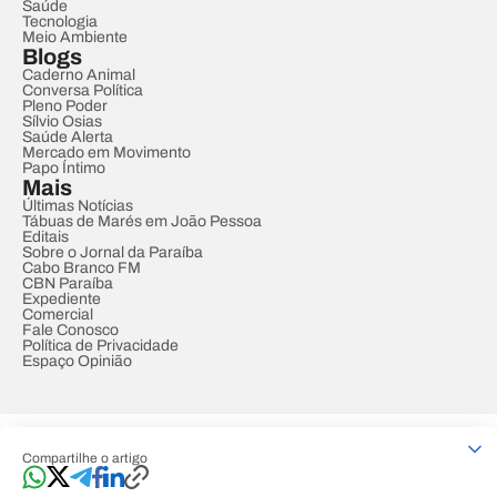
Saúde
Tecnologia
Meio Ambiente
Blogs
Caderno Animal
Conversa Política
Pleno Poder
Sílvio Osias
Saúde Alerta
Mercado em Movimento
Papo Íntimo
Mais
Últimas Notícias
Tábuas de Marés em João Pessoa
Editais
Sobre o Jornal da Paraíba
Cabo Branco FM
CBN Paraíba
Expediente
Comercial
Fale Conosco
Política de Privacidade
Espaço Opinião
© REDE PARAÍBA DE COMUNICAÇÃO
Compartilhe o artigo
Developed by
Designed by