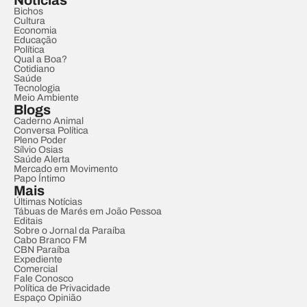
Notícias
Bichos
Cultura
Economia
Educação
Política
Qual a Boa?
Cotidiano
Saúde
Tecnologia
Meio Ambiente
Blogs
Caderno Animal
Conversa Política
Pleno Poder
Sílvio Osias
Saúde Alerta
Mercado em Movimento
Papo Íntimo
Mais
Últimas Notícias
Tábuas de Marés em João Pessoa
Editais
Sobre o Jornal da Paraíba
Cabo Branco FM
CBN Paraíba
Expediente
Comercial
Fale Conosco
Política de Privacidade
Espaço Opinião