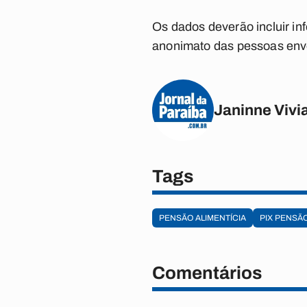
Os dados deverão incluir i
anonimato das pessoas env
Janinne Vivi
Tags
PENSÃO ALIMENTÍCIA
PIX PENSÃ
Comentários