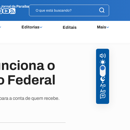
o
o
Jornal da Paraíba
Jornal da Paraíba
Editorias
Mais
Editais
unciona o
o Federal
 para a conta de quem recebe.