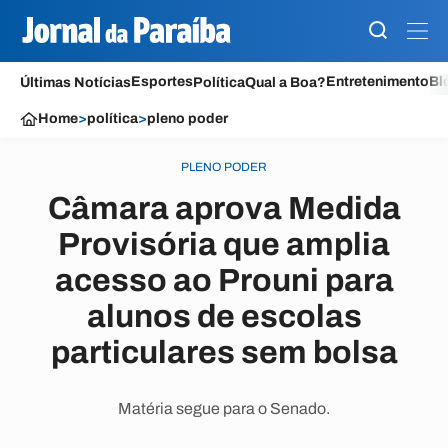
Esportes
Entretenimento
Bl
Últimas Notícias
Política
Qual a Boa?
Home
>
política
>
pleno poder
PLENO PODER
Câmara aprova Medida
Provisória que amplia
acesso ao Prouni para
alunos de escolas
particulares sem bolsa
Matéria segue para o Senado.