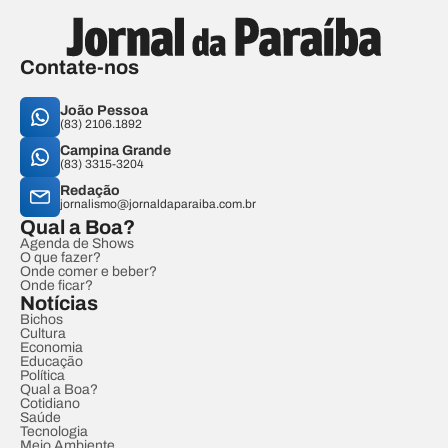
Contate-nos
João Pessoa
(83) 2106.1892
Campina Grande
(83) 3315-3204
Redação
jornalismo@jornaldaparaiba.com.br
Qual a Boa?
Agenda de Shows
O que fazer?
Onde comer e beber?
Onde ficar?
Notícias
Bichos
Cultura
Economia
Educação
Política
Qual a Boa?
Cotidiano
Saúde
Tecnologia
Meio Ambiente