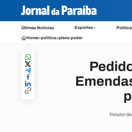
Esportes
Últimas Notícias
Política
Home
>
política
>
pleno poder
Pedido
Emendas 
p
Relator de