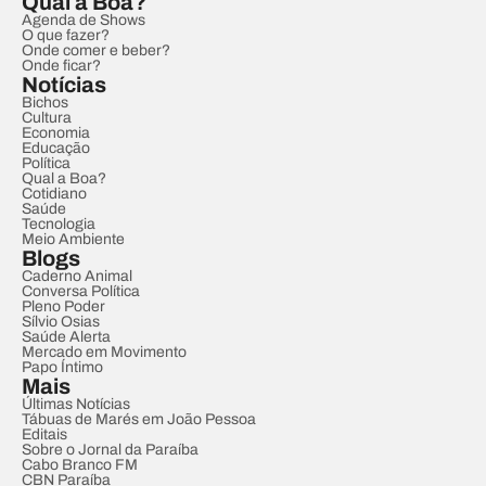
Qual a Boa?
Agenda de Shows
O que fazer?
Onde comer e beber?
Onde ficar?
Notícias
Bichos
Cultura
Economia
Educação
Política
Qual a Boa?
Cotidiano
Saúde
Tecnologia
Meio Ambiente
Blogs
Caderno Animal
Conversa Política
Pleno Poder
Sílvio Osias
Saúde Alerta
Mercado em Movimento
Papo Íntimo
Mais
Últimas Notícias
Tábuas de Marés em João Pessoa
Editais
Sobre o Jornal da Paraíba
Cabo Branco FM
CBN Paraíba