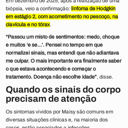
Em dezembro de 2025, após a realização de uma
biópsia, veio a confirmação:
linfoma de Hodgkin
em estágio 2, com acometimento no pescoço, na
clavícula e no tórax
.
“Passou um misto de sentimentos: medo, choque
e muitos ‘e se…’. Pensei no tempo em que
normalizei sinais, mas entendi que não adiantava
me culpar. O mais importante era finalmente saber
o que estava acontecendo e começar o
tratamento. Doença não escolhe idade”
, disse.
Quando os sinais do corpo
precisam de atenção
Os sintomas vividos por Maisy são comuns em
diversas situações clínicas e, na maioria dos
casos, estão associados a infecções,