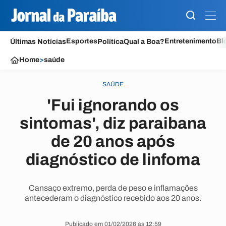
Esportes
Entretenimento
Bl
Últimas Notícias
Política
Qual a Boa?
Home
>
saúde
SAÚDE
'Fui ignorando os
sintomas', diz paraibana
de 20 anos após
diagnóstico de linfoma
Cansaço extremo, perda de peso e inflamações
antecederam o diagnóstico recebido aos 20 anos.
Publicado em 01/02/2026 às 12:59