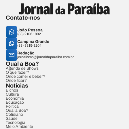
Contate-nos
João Pessoa
(83) 2106.1892
Campina Grande
(83) 3315-3204
Redação
jornalismo@jornaldaparaiba.com.br
Qual a Boa?
Agenda de Shows
O que fazer?
Onde comer e beber?
Onde ficar?
Notícias
Bichos
Cultura
Economia
Educação
Política
Qual a Boa?
Cotidiano
Saúde
Tecnologia
Meio Ambiente