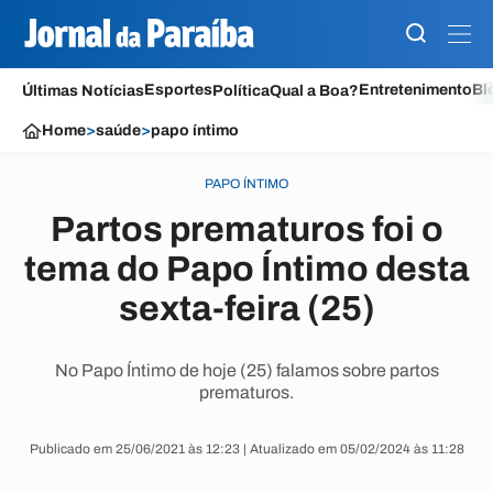
Esportes
Entretenimento
Bl
Últimas Notícias
Política
Qual a Boa?
Home
>
saúde
>
papo íntimo
PAPO ÍNTIMO
Partos prematuros foi o
tema do Papo Íntimo desta
sexta-feira (25)
No Papo Íntimo de hoje (25) falamos sobre partos
prematuros.
Publicado em 25/06/2021 às 12:23 | Atualizado em 05/02/2024 às 11:28