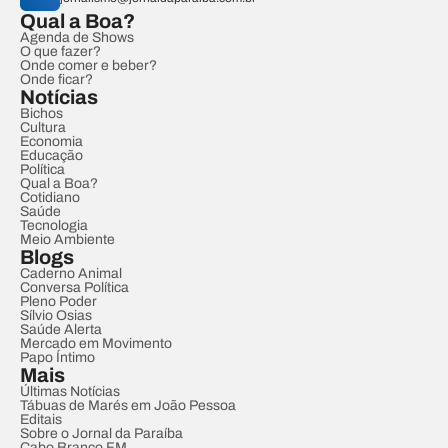
Qual a Boa?
Agenda de Shows
O que fazer?
Onde comer e beber?
Onde ficar?
Notícias
Bichos
Cultura
Economia
Educação
Política
Qual a Boa?
Cotidiano
Saúde
Tecnologia
Meio Ambiente
Blogs
Caderno Animal
Conversa Política
Pleno Poder
Sílvio Osias
Saúde Alerta
Mercado em Movimento
Papo Íntimo
Mais
Últimas Notícias
Tábuas de Marés em João Pessoa
Editais
Sobre o Jornal da Paraíba
Cabo Branco FM