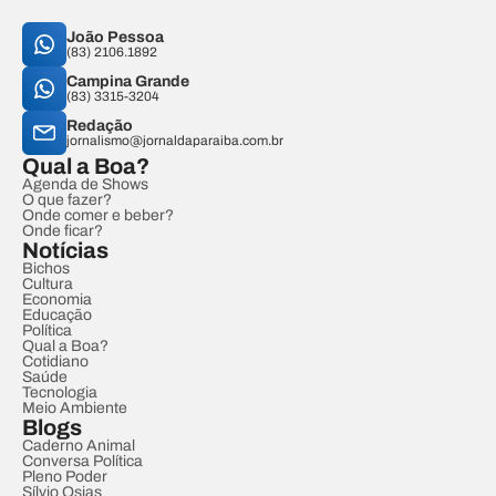
João Pessoa
(83) 2106.1892
Campina Grande
(83) 3315-3204
Redação
jornalismo@jornaldaparaiba.com.br
Qual a Boa?
Agenda de Shows
O que fazer?
Onde comer e beber?
Onde ficar?
Notícias
Bichos
Cultura
Economia
Educação
Política
Qual a Boa?
Cotidiano
Saúde
Tecnologia
Meio Ambiente
Blogs
Caderno Animal
Conversa Política
Pleno Poder
Sílvio Osias