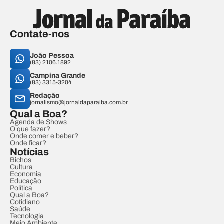
Contate-nos
João Pessoa
(83) 2106.1892
Campina Grande
(83) 3315-3204
Redação
jornalismo@jornaldaparaiba.com.br
Qual a Boa?
Agenda de Shows
O que fazer?
Onde comer e beber?
Onde ficar?
Notícias
Bichos
Cultura
Economia
Educação
Política
Qual a Boa?
Cotidiano
Saúde
Tecnologia
Meio Ambiente