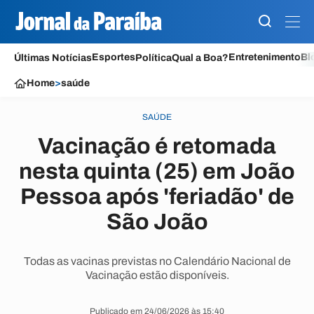
Esportes
Entretenimento
Bl
Últimas Notícias
Política
Qual a Boa?
Home
>
saúde
SAÚDE
Vacinação é retomada
nesta quinta (25) em João
Pessoa após 'feriadão' de
São João
Todas as vacinas previstas no Calendário Nacional de
Vacinação estão disponíveis.
Publicado em 24/06/2026 às 15:40