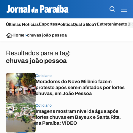
Esportes
Entretenimento
Bl
Últimas Notícias
Política
Qual a Boa?
Home
>
chuvas joão pessoa
Resultados para a tag:
chuvas joão pessoa
Cotidiano
Moradores do Novo Milênio fazem
protesto após serem afetados por fortes
chuvas, em João Pessoa
Cotidiano
Imagens mostram nível da água após
fortes chuvas em Bayeux e Santa Rita,
na Paraíba; VÍDEO