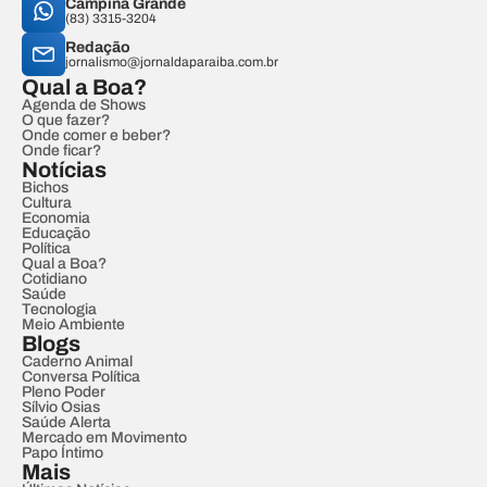
Campina Grande
(83) 3315-3204
Redação
jornalismo@jornaldaparaiba.com.br
Qual a Boa?
Agenda de Shows
O que fazer?
Onde comer e beber?
Onde ficar?
Notícias
Bichos
Cultura
Economia
Educação
Política
Qual a Boa?
Cotidiano
Saúde
Tecnologia
Meio Ambiente
Blogs
Caderno Animal
Conversa Política
Pleno Poder
Sílvio Osias
Saúde Alerta
Mercado em Movimento
Papo Íntimo
Mais