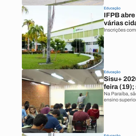
Educação
IFPB abre
várias cid
Inscrições com
Educação
Sisu+ 2026
feira (19)
Na Paraíba, sã
ensino superior
Educação