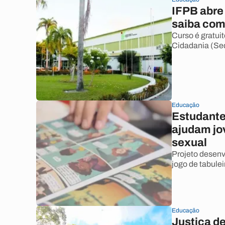
IFPB abre
saiba com
Curso é gratui
Cidadania (Sed
Educação
Estudantes
ajudam jo
sexual
Projeto desenv
jogo de tabulei
Educação
Justiça d