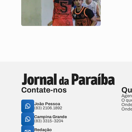
Contate-nos
Qu
Agen
O qu
João Pessoa
Onde
(83) 2106.1892
Onde
Campina Grande
(83) 3315-3204
Redação