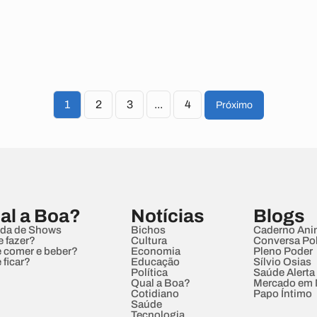
1
2
3
...
4
Próximo
al a Boa?
Notícias
Blogs
da de Shows
Bichos
Caderno Ani
e fazer?
Cultura
Conversa Pol
 comer e beber?
Economia
Pleno Poder
 ficar?
Educação
Sílvio Osias
Política
Saúde Alerta
Qual a Boa?
Mercado em
Cotidiano
Papo Íntimo
Saúde
Tecnologia