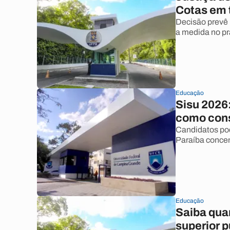
Cotas em 
Decisão prevê 
a medida no pr
Educação
Sisu 2026:
como cons
Candidatos pod
Paraíba concen
Educação
Saiba qua
superior p