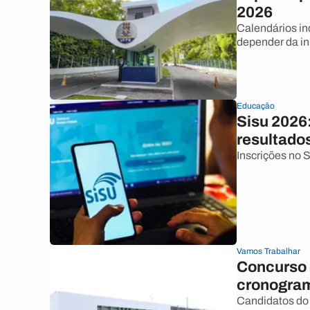
2026
Calendários in
depender da in
Educação
Sisu 2026
resultado
Inscrições no S
Vamos Trabalhar
Concurso d
cronogram
Candidatos do 