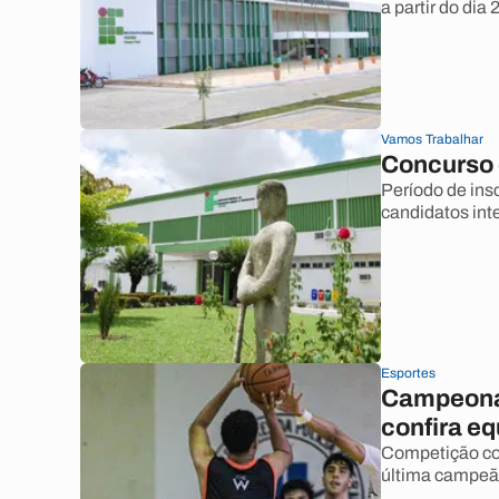
a partir do dia 
Vamos Trabalhar
Concurso 
Período de ins
candidatos int
Esportes
Campeonat
confira eq
Competição com
última campeã,