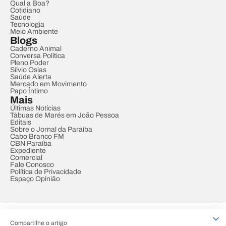
Qual a Boa?
Cotidiano
Saúde
Tecnologia
Meio Ambiente
Blogs
Caderno Animal
Conversa Política
Pleno Poder
Sílvio Osias
Saúde Alerta
Mercado em Movimento
Papo Íntimo
Mais
Últimas Notícias
Tábuas de Marés em João Pessoa
Editais
Sobre o Jornal da Paraíba
Cabo Branco FM
CBN Paraíba
Expediente
Comercial
Fale Conosco
Política de Privacidade
Espaço Opinião
© REDE PARAÍBA DE COMUNICAÇÃO
Compartilhe o artigo