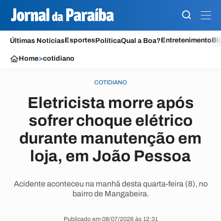
Esportes
Entretenimento
Bl
Últimas Notícias
Política
Qual a Boa?
Home
>
cotidiano
COTIDIANO
Eletricista morre após
sofrer choque elétrico
durante manutenção em
loja, em João Pessoa
Acidente aconteceu na manhã desta quarta-feira (8), no
bairro de Mangabeira.
Publicado em 08/07/2026 às 12:31