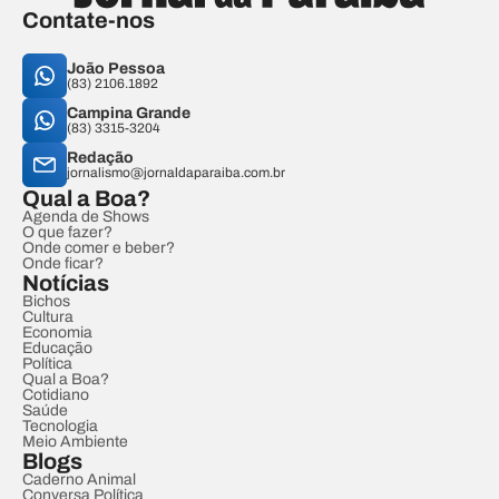
Contate-nos
João Pessoa
(83) 2106.1892
Campina Grande
(83) 3315-3204
Redação
jornalismo@jornaldaparaiba.com.br
Qual a Boa?
Agenda de Shows
O que fazer?
Onde comer e beber?
Onde ficar?
Notícias
Bichos
Cultura
Economia
Educação
Política
Qual a Boa?
Cotidiano
Saúde
Tecnologia
Meio Ambiente
Blogs
Caderno Animal
Conversa Política