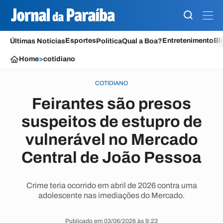
Esportes
Entretenimento
Bl
Últimas Notícias
Política
Qual a Boa?
Home
>
cotidiano
COTIDIANO
Feirantes são presos
suspeitos de estupro de
vulnerável no Mercado
Central de João Pessoa
Crime teria ocorrido em abril de 2026 contra uma
adolescente nas imediações do Mercado.
Publicado em 03/06/2026 às 9:23