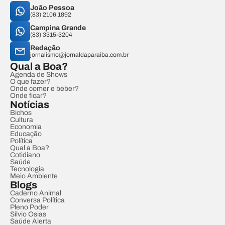
João Pessoa
(83) 2106.1892
Campina Grande
(83) 3315-3204
Redação
jornalismo@jornaldaparaiba.com.br
Qual a Boa?
Agenda de Shows
O que fazer?
Onde comer e beber?
Onde ficar?
Notícias
Bichos
Cultura
Economia
Educação
Política
Qual a Boa?
Cotidiano
Saúde
Tecnologia
Meio Ambiente
Blogs
Caderno Animal
Conversa Política
Pleno Poder
Sílvio Osias
Saúde Alerta