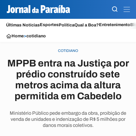
Esportes
Entretenimento
Bl
Últimas Notícias
Política
Qual a Boa?
Home
>
cotidiano
COTIDIANO
MPPB entra na Justiça por
prédio construído sete
metros acima da altura
permitida em Cabedelo
Ministério Público pede embargo da obra, proibição de
venda de unidades e indenização de R$ 5 milhões por
danos morais coletivos.