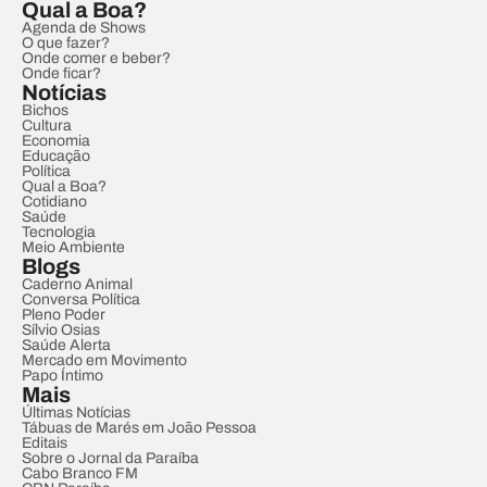
Qual a Boa?
Agenda de Shows
O que fazer?
Onde comer e beber?
Onde ficar?
Notícias
Bichos
Cultura
Economia
Educação
Política
Qual a Boa?
Cotidiano
Saúde
Tecnologia
Meio Ambiente
Blogs
Caderno Animal
Conversa Política
Pleno Poder
Sílvio Osias
Saúde Alerta
Mercado em Movimento
Papo Íntimo
Mais
Últimas Notícias
Tábuas de Marés em João Pessoa
Editais
Sobre o Jornal da Paraíba
Cabo Branco FM