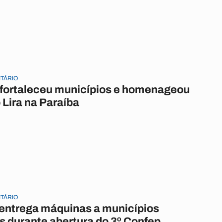
ITÁRIO
 fortaleceu municípios e homenageou
Lira na Paraíba
ITÁRIO
entrega máquinas a municípios
s durante abertura do 3º Confep