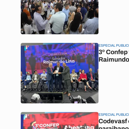
ESPECIAL PUBLIC
3º Confep
Raimundo 
ESPECIAL PUBLIC
Codevasf 
paraibano