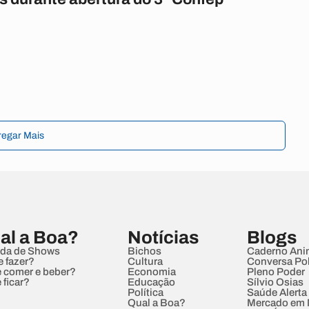
regar Mais
al a Boa?
Notícias
Blogs
da de Shows
Bichos
Caderno Ani
e fazer?
Cultura
Conversa Pol
 comer e beber?
Economia
Pleno Poder
 ficar?
Educação
Sílvio Osias
Política
Saúde Alerta
Qual a Boa?
Mercado em