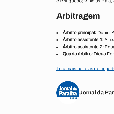
e Brinquedo; Vinícius Bala,
Arbitragem
Árbitro principal:
Daniel A
Árbitro assistente 1:
Alex
Árbitro assistente 2:
Edua
Quarto árbitro:
Diego Fer
Leia mais notícias do espor
Jornal da Pa