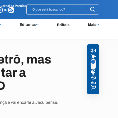
o
o
Jornal da Paraíba
Jornal da Paraíba
Editorias
Mais
Editais
Retrô, mas
tar a
D
nça e vai encarar a Jacuipense.