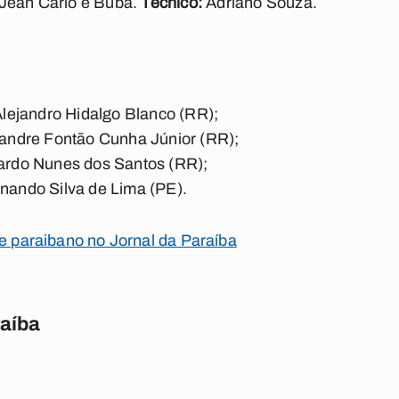
 Jean Carlo e Buba.
Técnico:
Adriano Souza.
lejandro Hidalgo Blanco (RR);
andre Fontão Cunha Júnior (RR);
rdo Nunes dos Santos (RR);
nando Silva de Lima (PE).
te paraibano no Jornal da Paraíba
raíba