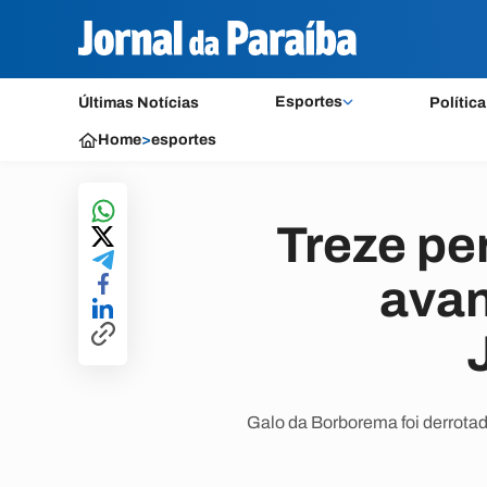
Esportes
Últimas Notícias
Política
Home
>
esportes
Treze per
avan
Galo da Borborema foi derrotad