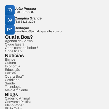
João Pessoa
(83) 2106.1892
Campina Grande
(83) 3315-3204
Redação
jornalismo@jornaldaparaiba.com.br
Qual a Boa?
Agenda de Shows
O que fazer?
Onde comer e beber?
Onde ficar?
Notícias
Bichos
Cultura
Economia
Educação
Política
Qual a Boa?
Cotidiano
Saúde
Tecnologia
Meio Ambiente
Blogs
Caderno Animal
Conversa Política
Pleno Poder
Sílvio Osias