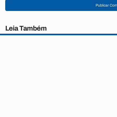
Publicar Com
Leia Também