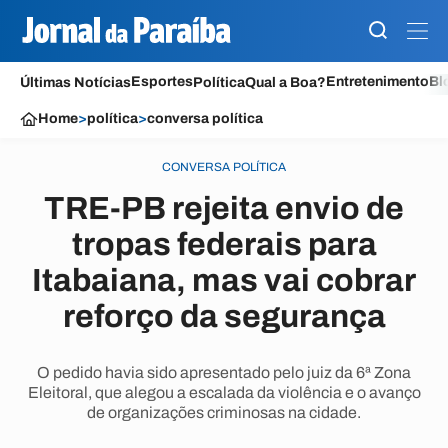
Esportes
Entretenimento
Bl
Últimas Notícias
Política
Qual a Boa?
Home
>
política
>
conversa política
CONVERSA POLÍTICA
TRE-PB rejeita envio de
tropas federais para
Itabaiana, mas vai cobrar
reforço da segurança
O pedido havia sido apresentado pelo juiz da 6ª Zona
Eleitoral, que alegou a escalada da violência e o avanço
de organizações criminosas na cidade.