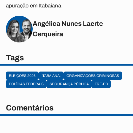
apuração em Itabaiana.
Angélica Nunes Laerte
Cerqueira
Tags
ELEIÇÕES 2026
ITABAIANA.
ORGANIZAÇÕES CRIMINOSAS
POLÍCIAS FEDERAIS
SEGURANÇA PÚBLICA
TRE-PB
Comentários