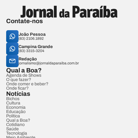
Contate-nos
João Pessoa
(83) 2106.1892
Campina Grande
(83) 3315-3204
Redação
jornalismo@jornaldaparaiba.com.br
Qual a Boa?
Agenda de Shows
O que fazer?
Onde comer e beber?
Onde ficar?
Notícias
Bichos
Cultura
Economia
Educação
Política
Qual a Boa?
Cotidiano
Saúde
Tecnologia
Meio Ambiente