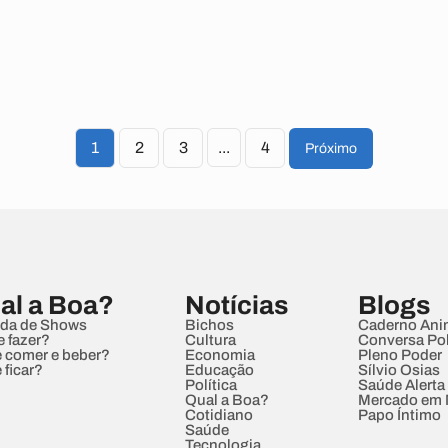
1
2
3
...
4
Próximo
al a Boa?
Notícias
Blogs
da de Shows
Bichos
Caderno Ani
e fazer?
Cultura
Conversa Pol
 comer e beber?
Economia
Pleno Poder
 ficar?
Educação
Sílvio Osias
Política
Saúde Alerta
Qual a Boa?
Mercado em
Cotidiano
Papo Íntimo
Saúde
Tecnologia