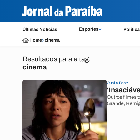
Esportes
Últimas Notícias
Política
Home
>
cinema
Resultados para a tag:
cinema
Qual a Boa?
'Insaciáve
Outros filmes
Grande, Remígi