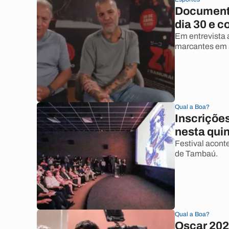
Documentá
dia 30 e c
Em entrevista
marcantes em 
Qual a Boa?
Inscriçõe
nesta quin
Festival acont
de Tambaú.
Qual a Boa?
Oscar 202