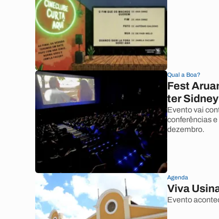
Qual a Boa?
Fest Arua
ter Sidne
Evento vai con
conferências e
dezembro.
Agenda
Viva Usin
Evento acontec