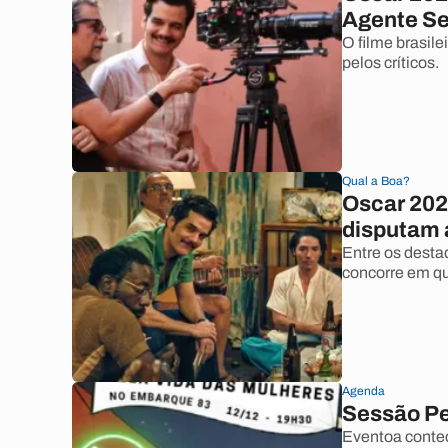
Agente Se
O filme brasil
pelos críticos.
Qual a Boa?
Oscar 2026
disputam 
Entre os destaq
concorre em qu
Agenda
Sessão Pe
Eventoa conte