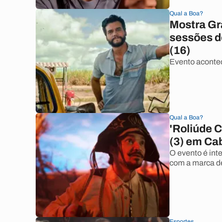
Qual a Boa?
Mostra Gr
sessões de
(16)
Evento acontec
Qual a Boa?
'Roliúde 
(3) em Ca
O evento é int
com a marca d
Esportes