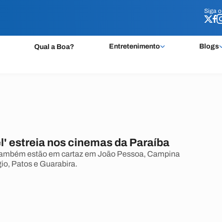
Siga 
Siga 
Entretenimento
Blogs
Qual a Boa?
l' estreia nos cinemas da Paraíba
 também estão em cartaz em João Pessoa, Campina
o, Patos e Guarabira.