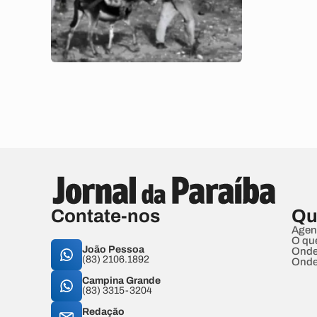
Contate-nos
Qu
Agen
O qu
João Pessoa
Onde
(83) 2106.1892
Onde
Campina Grande
(83) 3315-3204
Redação