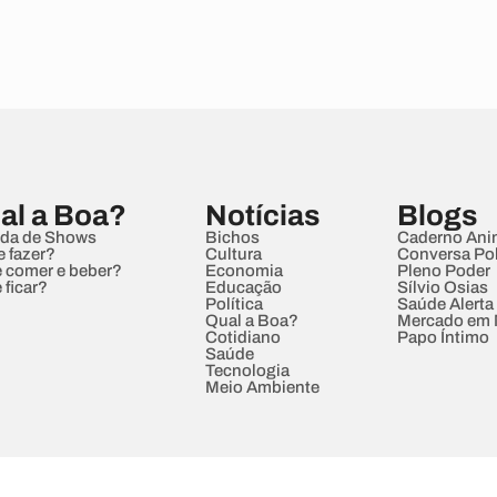
al a Boa?
Notícias
Blogs
da de Shows
Bichos
Caderno Ani
e fazer?
Cultura
Conversa Pol
 comer e beber?
Economia
Pleno Poder
 ficar?
Educação
Sílvio Osias
Política
Saúde Alerta
Qual a Boa?
Mercado em
Cotidiano
Papo Íntimo
Saúde
Tecnologia
Meio Ambiente