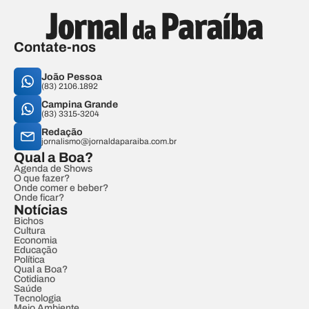
Contate-nos
João Pessoa
(83) 2106.1892
Campina Grande
(83) 3315-3204
Redação
jornalismo@jornaldaparaiba.com.br
Qual a Boa?
Agenda de Shows
O que fazer?
Onde comer e beber?
Onde ficar?
Notícias
Bichos
Cultura
Economia
Educação
Política
Qual a Boa?
Cotidiano
Saúde
Tecnologia
Meio Ambiente