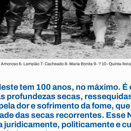
- Amoroso 6- Lampião 7- Cacheado 8- Maria Bonita 9- ? 10- Quinta-feira o
este tem 100 anos, no máximo. É 
as profundezas secas, ressequida
pela dor e sofrimento da fome, qu
ade das secas recorrentes. Esse N
a juridicamente, politicamente e c