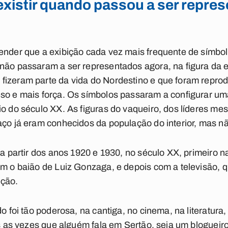
existir quando passou a ser repre
tender que a exibição cada vez mais frequente de símbo
não passaram a ser representados agora, na figura da e
fizeram parte da vida do Nordestino e que foram repro
so e mais força. Os símbolos passaram a configurar um
o do século XX. As figuras do vaqueiro, dos líderes mes
aço já eram conhecidos da população do interior, mas nã
 a partir dos anos 1920 e 1930, no século XX, primeiro na
om o baião de Luiz Gonzaga, e depois com a televisão, q
eção.
do foi tão poderosa, na cantiga, no cinema, na literatur
as as vezes que alguém fala em Sertão, seja um blogueiro