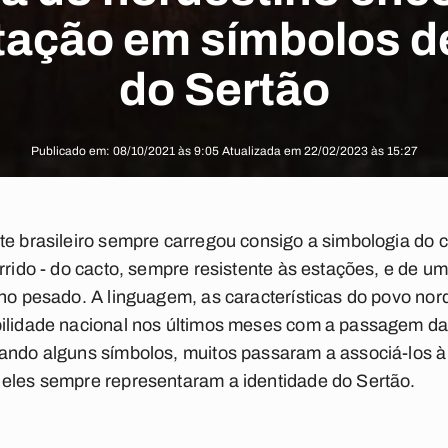
tação em símbolos de
do Sertão
Publicado em: 08/10/2021 às 9:05 Atualizada em 22/02/2023 às 15:27
ste brasileiro sempre carregou consigo a simbologia do
errido - do cacto, sempre resistente às estações, e de 
lho pesado. A linguagem, as características do povo nor
ilidade nacional nos últimos meses com a passagem da 
tando alguns símbolos, muitos passaram a associá-los à
 eles sempre representaram a identidade do Sertão.