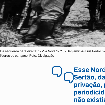
Da esquerda para direita: 1- Vila Nova 2- ? 3- Benjamin 4- Luis Pedro 5
líderes do cangaço. Foto: Divulgação
Esse Nord
Sertão, d
privação, 
periodicid
não existi