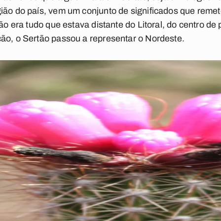
ião do país, vem um conjunto de significados que reme
tão era tudo que estava distante do Litoral, do centro 
ão, o Sertão passou a representar o Nordeste.